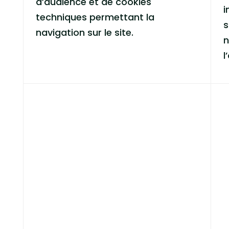
d’audience et de cookies
i
techniques permettant la
s
navigation sur le site.
n
l