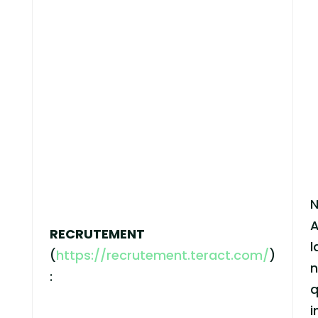
N
A
RECRUTEMENT
l
(
https://recrutement.teract.com/
)
n
:
q
i