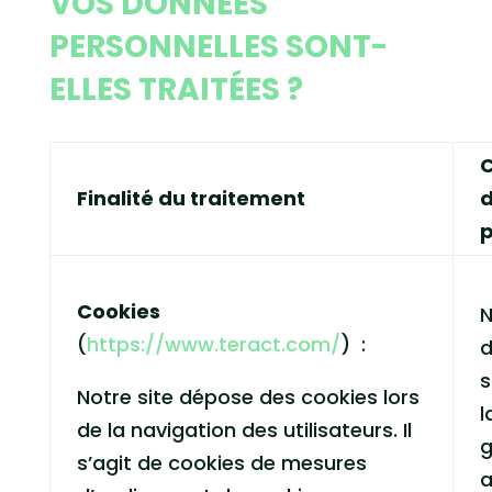
VOS DONNÉES
PERSONNELLES SONT-
ELLES TRAITÉES ?
C
Finalité du traitement
p
Cookies
(
https://www.teract.com/
) :
d
s
Notre site dépose des cookies lors
l
de la navigation des utilisateurs. Il
g
s’agit de cookies de mesures
a