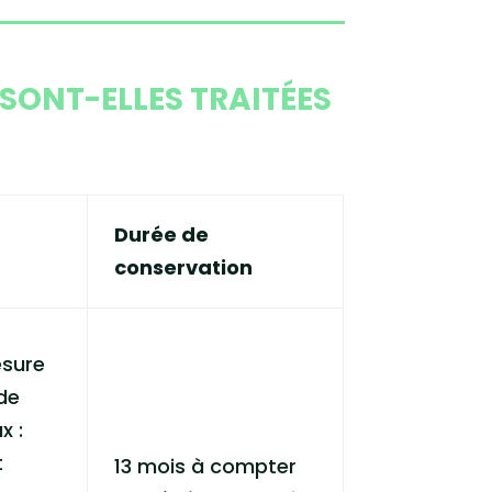
SONT-ELLES TRAITÉES
Durée de
conservation
esure
de
x :
t
13 mois à compter